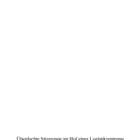
Überdachte Sitzgruppe im Hof eines Logistikzentrums